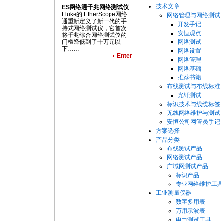
技术文章
ES网络通千兆网络测试仪
Fluke的 EtherScope网络
网络管理与网络测试
通重新定义了新一代的手
开发手记
持式网络测试仪，它首次
安恒观点
将千兆综合网络测试仪的
门槛降低到了十万元以
网络测试
下……
网络设置
Enter
网络管理
网络基础
推荐书籍
布线测试与布线标准
光纤测试
标识技术与线缆标签
无线网络维护与测试
安恒公司网管员手记
方案选择
产品分类
布线测试产品
网络测试产品
广域网测试产品
标识产品
专业网络维护工
工业测量仪器
数字多用表
万用示波表
电力测试工具