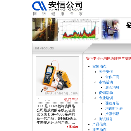
Hot Products
安恒专业化的网络维护与测试服务
安恒动态
关于安恒
合作厂商
市场活动
网络测试,布线测试,光缆测试
展会消息
促销活动
专业培训
热门产品
课程介绍
DTX 是 Fluke福禄克网络
培训时间表
公司最成功的布线认证测
推荐书籍
试仪表 DSP-4000系列的
新一代产品，是Fluke近五
测试服务
年来技术升华的产物……
产品信息
Enter
业界动态