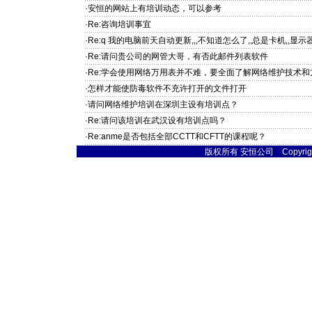
·安恒的网站上有培训动态，可以参考
·Re:咨询培训事宜
·Re:q 我的电脑前天自动更新,,,不知道怎么了,,总是卡机,,显示器
·Re:请问贵公司的网管大哥，有否此邮件列表软件
·Re:学会使用网络万用表并不难，要全面了解网络维护技术
·怎样才能使防毒软件不充许打开的文件打开
·请问网络维护培训在深圳主设有培训点？
·Re:请问该培训在武汉设有培训点吗？
·Re:anme是否包括全部CCTT和CFTT的课程呢？
版权所有 安恒公司 Copyright © 