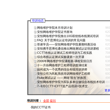
培训动态
网络维护学院本月培训计划
96
安恒网络维护学院证书查询
62
安恒网络维护学院推出10G双绞线布线测试培训
70
FAQ: 关于思博伦认证培训的常见问题
59
答谢学员——安恒网络维护学院暑期特惠活动
62
安恒携手思博伦通信推出网络测试认证培训课程
62
CCTT布线认证测试工程师培训与工程实践
70
综合布线认证测试实验课第一次开课
64
2006年网络维护学院课程表-课程安排日历
63
十一月份网络维护工程师培训圆满结束
58
如何成为一个优秀的综合布线培训讲师
52
安恒公司为民航系统培训网络维护工程师
60
Fluke测试认证 —— 网络“医生”的执照
49
安恒网络维护学院为军队多单位做综合布线技术培训
49
7--9月CCTT+CFTT送产品培训+技术交..
48
更多
培训问答：
全部
提问
·我的CCTT证书